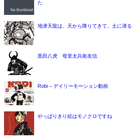
た
No thumbnail
地潜天龍は、天から降りてきて、土に潜る
黒田八虎 母里太兵衛友信
Robi – デイリーモーション動画
やっぱりきり絵はモノクロですね