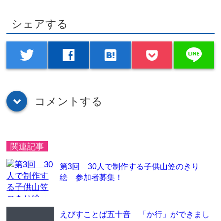
シェアする
line
twitter
facebook
hatenabookmark
コメントする
down
関連記事
第3回 30人で制作する子供山笠のきり
絵 参加者募集！
えびすことば五十音 「か行」ができまし