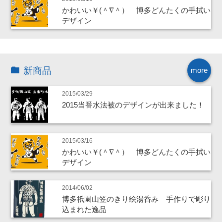
かわいい￥(＾∇＾） 博多どんたくの手拭い
デザイン
新商品
more
2015/03/29
2015当番水法被のデザインが出来ました！
2015/03/16
かわいい￥(＾∇＾） 博多どんたくの手拭い
デザイン
2014/06/02
博多祇園山笠のきり絵湯呑み 手作りで彫り
込まれた逸品