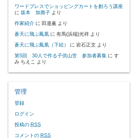
ワードプレスでショッピングカートを創ろう講座
に
坂本 加壽子
より
作家紹介
に
田邉薫
より
蒼天に飛ぶ鳳凰
に
有馬(浜端)光祥
より
蒼天に飛ぶ鳳凰（下絵）
に
岩石正文
より
第5回 30人で作る子供山笠 参加者募集
に
す
み ちえこ
より
管理
登録
ログイン
投稿の
RSS
コメントの
RSS