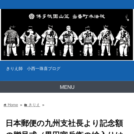
きりえ師 小西一珠喜ブログ
MENU
Home
»
きりえ
»
home
folder
日本郵便の九州支社長より記念額