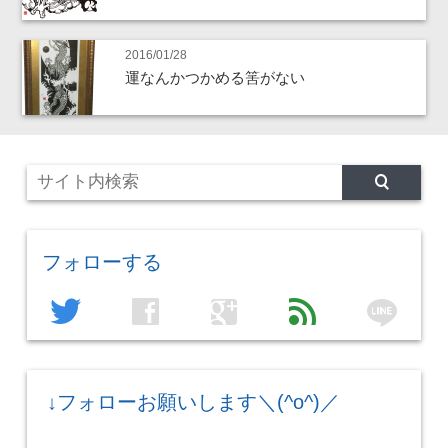
2016/01/28
運なんかつかめる筈がない
フォローする
line
twitter
facebook
google
feed
↓フォローお願いします＼(^o^)／