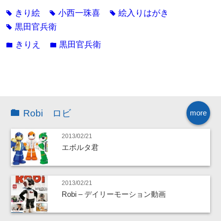
きり絵
小西一珠喜
絵入りはがき
tag
tag
tag
黒田官兵衛
tag
きりえ
黒田官兵衛
folder
folder
Robi ロビ
more
2013/02/21
エボルタ君
2013/02/21
Robi – デイリーモーション動画