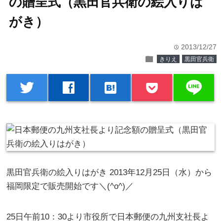
の贈呈式（黒田官兵衛の絵入りは
がき）
2013/12/27
time
folder
きりえ
黒田官兵衛
line
twitter
facebook
hatenabookmark
黒田官兵衛の絵入りはがき 2013年12月25日（水）から
福岡限定で販売開始です＼(^o^)／
25日午前10：30より市役所で日本郵便の九州支社長よ