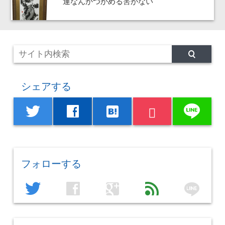
運なんかつかめる筈がない
シェアする
line
twitter
facebook
hatenabookmark
フォローする
line
twitter
facebook
google
feed