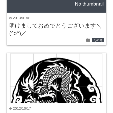
No thumbnail
2013/01/01
time
明けましておめでとうございます＼
(^o^)／
folder
その他
2012/10/17
time