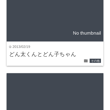
No thumbnail
2013/02/19
time
どん太くんとどん子ちゃん
folder
その他