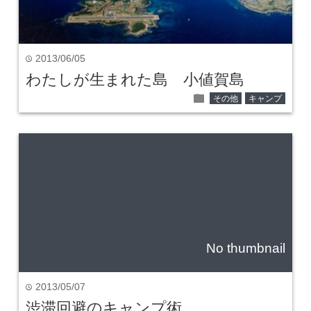
2013/06/05
time
わたしが生まれた島 小値賀島
folder
その他
キャンプ
No thumbnail
2013/05/07
time
渋滞回避のキャンプ術