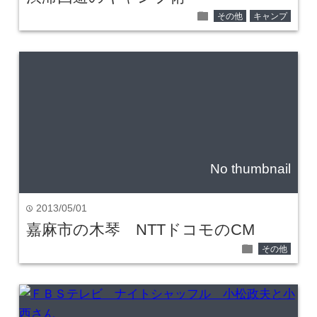
folder
その他
キャンプ
No thumbnail
2013/05/01
time
嘉麻市の木琴 NTTドコモのCM
folder
その他