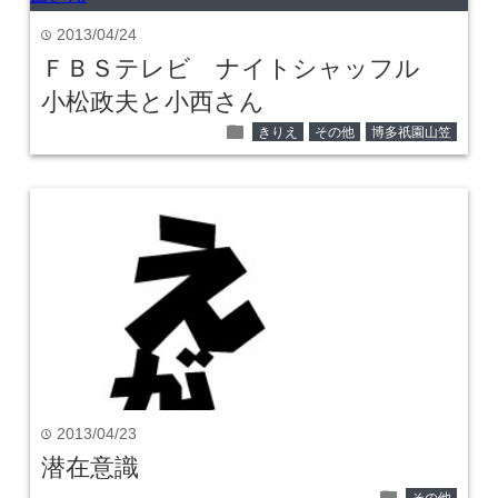
2013/04/24
time
ＦＢＳテレビ ナイトシャッフル
小松政夫と小西さん
folder
きりえ
その他
博多祇園山笠
2013/04/23
time
潜在意識
folder
その他