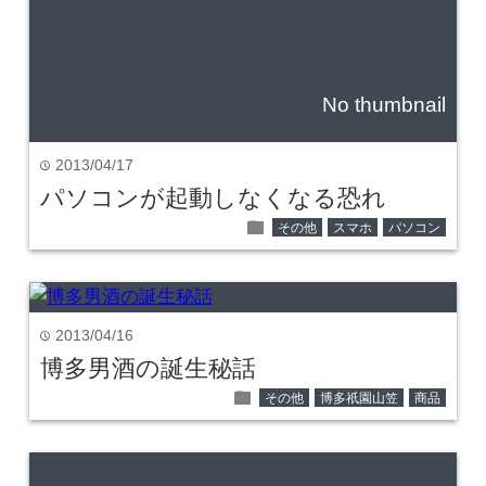
No thumbnail
2013/04/17
time
パソコンが起動しなくなる恐れ
folder
その他
スマホ
パソコン
2013/04/16
time
博多男酒の誕生秘話
folder
その他
博多祇園山笠
商品