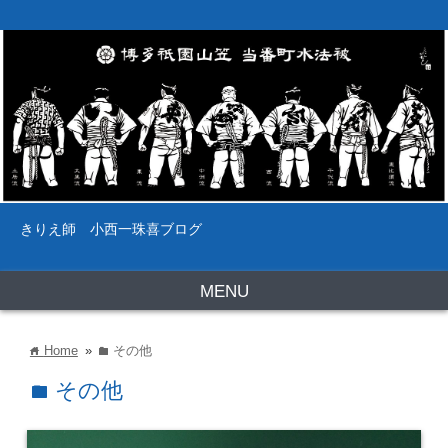
きりえ師 小西一珠喜ブログ
MENU
Home
»
その他
home
folder
その他
folder