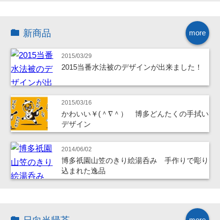
新商品
more
2015/03/29
2015当番水法被のデザインが出来ました！
2015/03/16
かわいい￥(＾∇＾） 博多どんたくの手拭い
デザイン
2014/06/02
博多祇園山笠のきり絵湯呑み 手作りで彫り
込まれた逸品
more