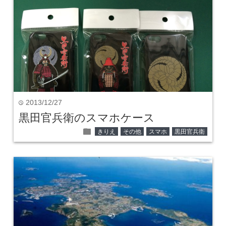
2013/12/27
time
黒田官兵衛のスマホケース
folder
きりえ
その他
スマホ
黒田官兵衛