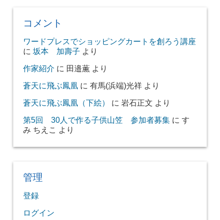
コメント
ワードプレスでショッピングカートを創ろう講座
に
坂本 加壽子
より
作家紹介
に
田邉薫
より
蒼天に飛ぶ鳳凰
に
有馬(浜端)光祥
より
蒼天に飛ぶ鳳凰（下絵）
に
岩石正文
より
第5回 30人で作る子供山笠 参加者募集
に
す
み ちえこ
より
管理
登録
ログイン