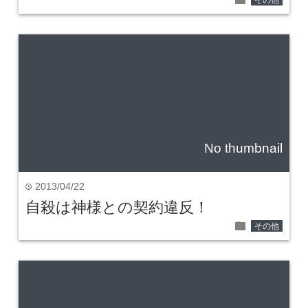
No thumbnail
2013/04/22
time
自殺は神様との契約違反！
folder
その他