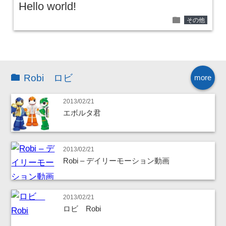
Hello world!
folder
その他
Robi ロビ
more
2013/02/21
エボルタ君
2013/02/21
Robi – デイリーモーション動画
2013/02/21
ロビ Robi