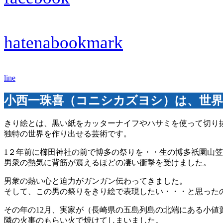
hatenabookmark
line
小西一珠喜（コニシカズヨシ）は、世
きり絵とは、黒い紙をカッターナイフやハサミを使って切り
独特の世界を作り出せる芸術です。
1２年前に櫛田神社の前で博多の祭りを・・生の博多祇園山
男衆の熱気に背筋が震えるほどの凄い衝撃を受けました。
男衆の熱い心と迫力がガンガン伝わってきました。
そして、この男の祭りをきり絵で表現したい・・・と思った
その年の12月、実家が（長崎県の五島列島の北端にある小値
隣の火事のもらい火で焼けてしまいました。