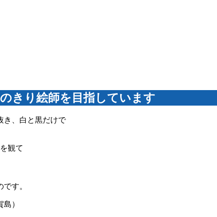
界のきり絵師を目指しています
抜き、白と黒だけで
笠を観て
のです。
賀島）