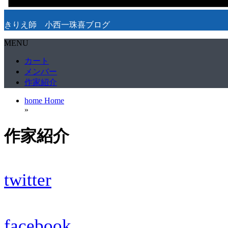
きりえ師 小西一珠喜ブログ
MENU
カート
メンバー
作家紹介
home
Home
»
作家紹介
twitter
facebook