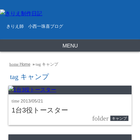
きりえ師 小西一珠喜ブログ
MENU
Home
»
キャンプ
home
tag
tag
キャンプ
time
2013/05/21
1台3役トースター
folder
キャンプ