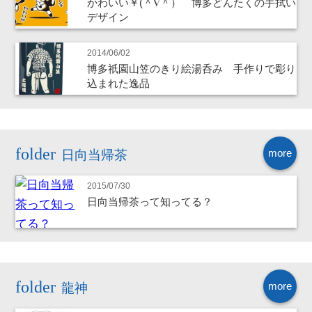
かわいい￥(＾∇＾） 博多どんたくの手拭い
デザイン
2014/06/02
博多祇園山笠のきり絵湯呑み 手作りで彫り
込まれた逸品
more
日向当帰茶
2015/07/30
日向当帰茶って知ってる？
more
龍神