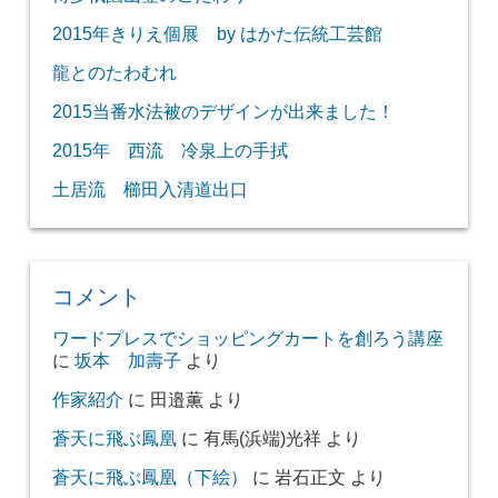
2015年きりえ個展 by はかた伝統工芸館
龍とのたわむれ
2015当番水法被のデザインが出来ました！
2015年 西流 冷泉上の手拭
土居流 櫛田入清道出口
コメント
ワードプレスでショッピングカートを創ろう講座
に
坂本 加壽子
より
作家紹介
に
田邉薫
より
蒼天に飛ぶ鳳凰
に
有馬(浜端)光祥
より
蒼天に飛ぶ鳳凰（下絵）
に
岩石正文
より