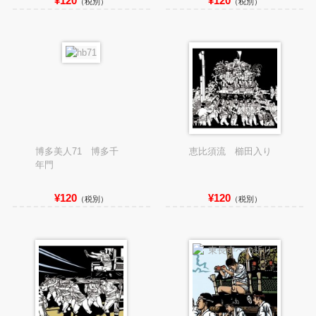
¥120
¥120
（税別）
（税別）
博多美人71 博多千
恵比須流 櫛田入り
年門
¥120
¥120
（税別）
（税別）