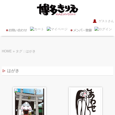
ゲストさん
HOME
»
タグ：はがき
はがき