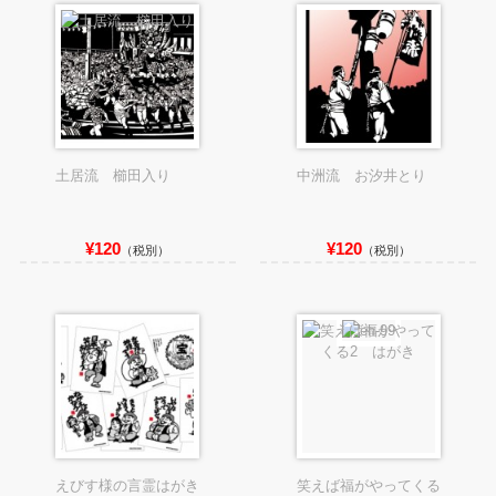
土居流 櫛田入り
中洲流 お汐井とり
¥120
¥120
（税別）
（税別）
えびす様の言霊はがき
笑えば福がやってくる