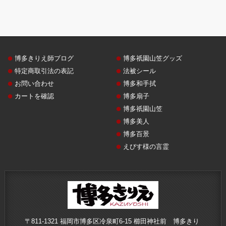
博多きりえ師ブログ
博多祇園山笠グッズ
特定商取引法の表記
法被シール
お問い合わせ
博多和手拭
カートを確認
博多扇子
博多祇園山笠
博多美人
博多百景
えびす様の言霊
〒811-1321 福岡市博多区冷泉町6-15 櫛田神社前 博多きり