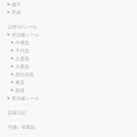
扇子
手拭
山笠UVシール
水法被シール
中洲流
千代流
土居流
大黒流
恵比須流
東流
西流
長法被シール
店長日記
手縫い革製品