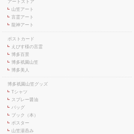
アートストア
山笠アート
言霊アート
龍神アート
ポストカード
えびす様の言霊
博多百景
博多祇園山笠
博多美人
博多祇園山笠グッズ
Tシャツ
スプレー醤油
バッグ
ブック（本）
ポスター
山笠湯呑み