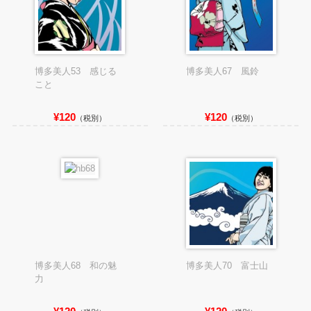
博多美人53 感じる
博多美人67 風鈴
こと
¥120
¥120
（税別）
（税別）
博多美人68 和の魅
博多美人70 富士山
力