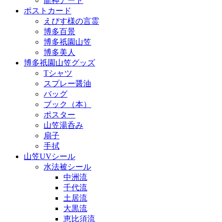
龍神アート
ポストカード
えびす様の言霊
博多百景
博多祇園山笠
博多美人
博多祇園山笠グッズ
Tシャツ
スプレー醤油
バッグ
ブック（本）
ポスター
山笠湯呑み
扇子
手拭
山笠UVシール
水法被シール
中洲流
千代流
土居流
大黒流
恵比須流