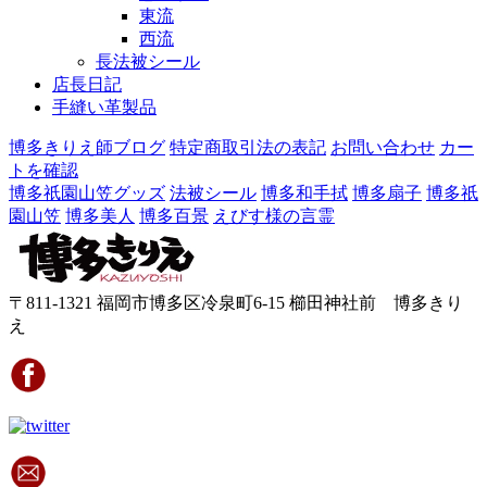
東流
西流
長法被シール
店長日記
手縫い革製品
博多きりえ師ブログ
特定商取引法の表記
お問い合わせ
カー
トを確認
博多祇園山笠グッズ
法被シール
博多和手拭
博多扇子
博多祇
園山笠
博多美人
博多百景
えびす様の言霊
〒811-1321 福岡市博多区冷泉町6-15 櫛田神社前 博多きり
え