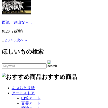
西流 追山ならし
¥120
（税別）
1
2
3
4
5
次へ »
ほしいもの検索
おすすめ商品
あぶらとり紙
アートストア
山笠アート
言霊アート