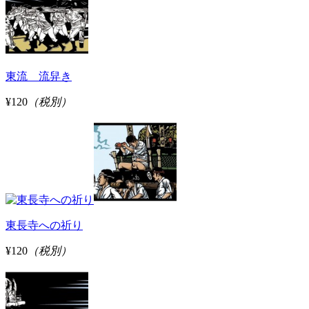
東流 流舁き
¥120
（税別）
東長寺への祈り
¥120
（税別）