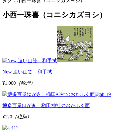
タグ：小西一珠喜（コニシカズヨシ）
小西一珠喜（コニシカズヨシ）
New 追い山笠 和手拭
¥1,000
（税別）
博多百景はがき 櫛田神社のおたふく面
¥120
（税別）