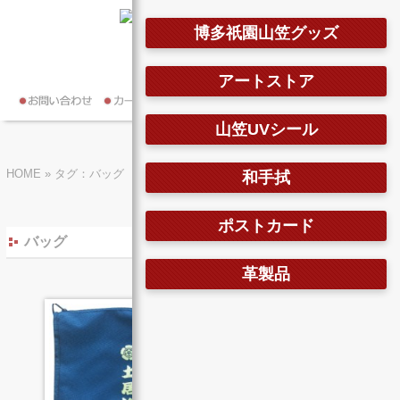
博多祇園山笠グッズ
ゲストさん
アートストア
山笠UVシール
HOME
»
タグ：バッグ
和手拭
ポストカード
バッグ
革製品