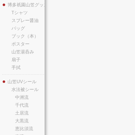
博多祇園山笠グッズ
Tシャツ
スプレー醤油
バッグ
ブック（本）
ポスター
山笠湯呑み
扇子
手拭
山笠UVシール
水法被シール
中洲流
千代流
土居流
大黒流
恵比須流