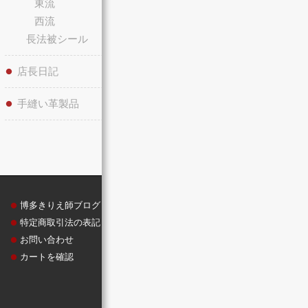
東流
西流
長法被シール
店長日記
手縫い革製品
博多きりえ師ブログ
博多祇園山笠グッズ
特定商取引法の表記
法被シール
お問い合わせ
博多和手拭
カートを確認
博多扇子
博多祇園山笠
博多美人