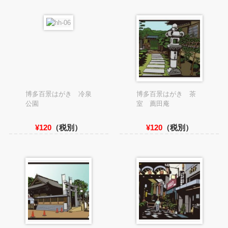
博多百景はがき 冷泉
博多百景はがき 茶
公園
室 薦田庵
¥120
（税別）
¥120
（税別）