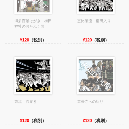
博多百景はがき 櫛田
恵比須流 櫛田入り
神社のおたふく面
¥120
（税別）
¥120
（税別）
東流 流舁き
東長寺への祈り
¥120
（税別）
¥120
（税別）