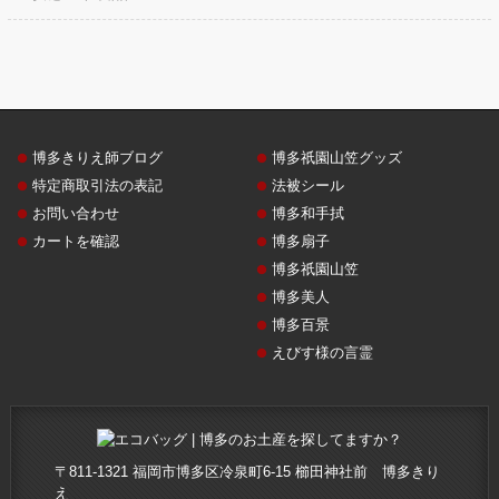
博多きりえ師ブログ
博多祇園山笠グッズ
特定商取引法の表記
法被シール
お問い合わせ
博多和手拭
カートを確認
博多扇子
博多祇園山笠
博多美人
博多百景
えびす様の言霊
〒811-1321 福岡市博多区冷泉町6-15 櫛田神社前 博多きり
え