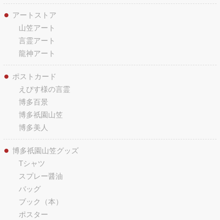
アートストア
山笠アート
言霊アート
龍神アート
ポストカード
えびす様の言霊
博多百景
博多祇園山笠
博多美人
博多祇園山笠グッズ
Tシャツ
スプレー醤油
バッグ
ブック（本）
ポスター