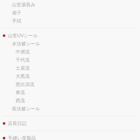
山笠湯呑み
扇子
手拭
山笠UVシール
水法被シール
中洲流
千代流
土居流
大黒流
恵比須流
東流
西流
長法被シール
店長日記
手縫い革製品