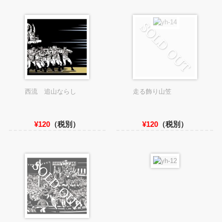
西流 追山ならし
走る飾り山笠
¥120
（税別）
¥120
（税別）