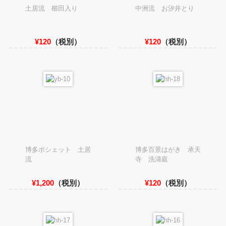
土居流 櫛田入り
中洲流 お汐井とり
¥120
（税別）
¥120
（税別）
博多ポシェット 土居
博多百景はがき 承天
流
寺 洗濤庭
¥1,200
（税別）
¥120
（税別）